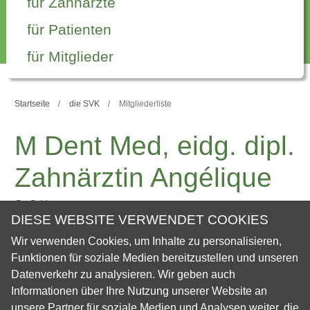
für Zahnärzte
für Patienten
für Mitglieder
Startseite
die SVK
Mitgliederliste
M Dent Med, eidg. dipl.
Zahnärztin Angélique
Mürset
DIESE WEBSITE VERWENDET COOKIES
Wir verwenden Cookies, um Inhalte zu personalisieren,
Personal Data
Funktionen für soziale Medien bereitzustellen und unseren
Datenverkehr zu analysieren. Wir geben auch
Informationen über Ihre Nutzung unserer Website an
Vorname
Angélique
unsere Partner für soziale Medien und Analysen weiter, die