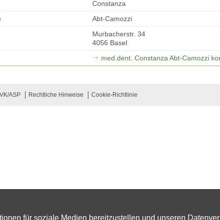
Constanza
e
Abt-Camozzi
Murbacherstr. 34
4056 Basel
med.dent. Constanza Abt-Camozzi kon
SVK/ASP
Rechtliche Hinweise
Cookie-Richtlinie
ionen für soziale Medien bereitzustellen und unseren Datenver