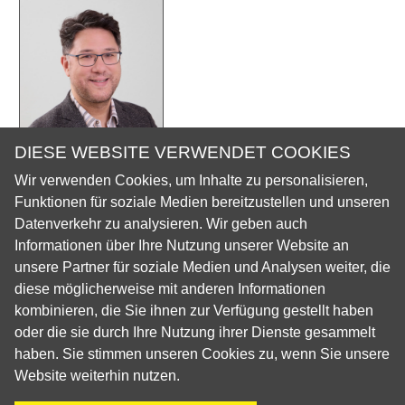
DIESE WEBSITE VERWENDET COOKIES
Wir verwenden Cookies, um Inhalte zu personalisieren,
Funktionen für soziale Medien bereitzustellen und unseren
Datenverkehr zu analysieren. Wir geben auch
Vorname
Klaus
Informationen über Ihre Nutzung unserer Website an
Nachname
Neuhaus
unsere Partner für soziale Medien und Analysen weiter, die
Adresse
Lagerstrasse 14
diese möglicherweise mit anderen Informationen
3360 Herzogenbuchsee
kombinieren, die Sie ihnen zur Verfügung gestellt haben
E-Mail
klaus.neuhaus@n-dent.ch
oder die sie durch Ihre Nutzung ihrer Dienste gesammelt
haben. Sie stimmen unseren Cookies zu, wenn Sie unsere
Prof.Dr.med.dent. Klaus Neuhaus
kontaktieren
Website weiterhin nutzen.