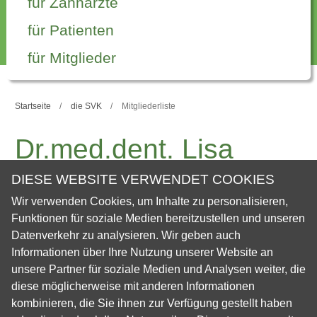
für Zahnärzte
für Patienten
für Mitglieder
Startseite
die SVK
Mitgliederliste
Dr.med.dent. Lisa
Bettelini
DIESE WEBSITE VERWENDET COOKIES
Wir verwenden Cookies, um Inhalte zu personalisieren,
Funktionen für soziale Medien bereitzustellen und unseren
Personal Data
Datenverkehr zu analysieren. Wir geben auch
Informationen über Ihre Nutzung unserer Website an
unsere Partner für soziale Medien und Analysen weiter, die
Vorname
Lisa
diese möglicherweise mit anderen Informationen
Nachname
Bettelini
kombinieren, die Sie ihnen zur Verfügung gestellt haben
Adresse
Surville 8