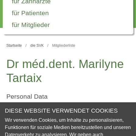
für Zahnärzte
für Patienten
für Mitglieder
Startseite
die SVK
Mitgliederliste
Dr méd.dent. Marilyne
Tartaix
Personal Data
DIESE WEBSITE VERWENDET COOKIES
Vorname
Marilyne
Wir verwenden Cookies, um Inhalte zu personalisieren,
Nachname
Tartaix
Funktionen für soziale Medien bereitzustellen und unseren
Datenverkehr zu analysieren. Wir geben auch
Adresse
Chemin du Trabandan 28A