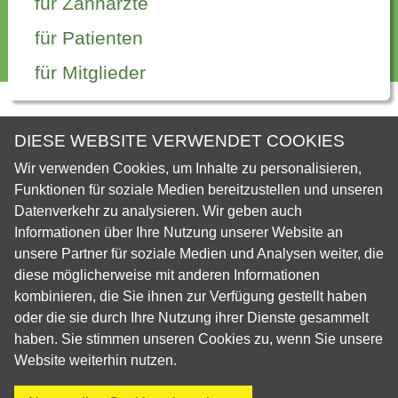
für Zahnärzte
für Patienten
für Mitglieder
Startseite
die SVK
Mitgliederliste
DIESE WEBSITE VERWENDET COOKIES
Wir verwenden Cookies, um Inhalte zu personalisieren,
med.dent. Mathias Egli
Funktionen für soziale Medien bereitzustellen und unseren
Datenverkehr zu analysieren. Wir geben auch
Informationen über Ihre Nutzung unserer Website an
Personal Data
unsere Partner für soziale Medien und Analysen weiter, die
diese möglicherweise mit anderen Informationen
kombinieren, die Sie ihnen zur Verfügung gestellt haben
Vorname
Mathias
oder die sie durch Ihre Nutzung ihrer Dienste gesammelt
Nachname
Egli
haben. Sie stimmen unseren Cookies zu, wenn Sie unsere
med.dent. Mathias Egli kontaktieren
Website weiterhin nutzen.