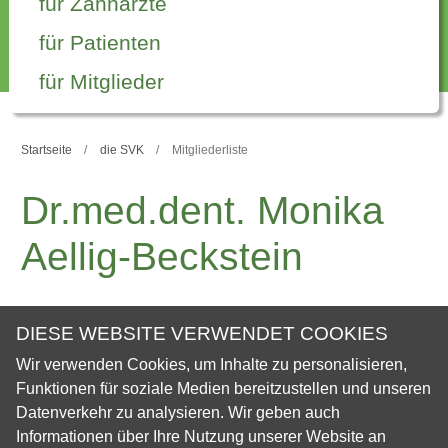
für Zahnärzte
für Patienten
für Mitglieder
Startseite
die SVK
Mitgliederliste
Dr.med.dent. Monika
Aellig-Beckstein
Personal Data
DIESE WEBSITE VERWENDET COOKIES
Wir verwenden Cookies, um Inhalte zu personalisieren,
Vorname
Monika
Funktionen für soziale Medien bereitzustellen und unseren
Datenverkehr zu analysieren. Wir geben auch
Nachname
Aellig-Beckstein
Informationen über Ihre Nutzung unserer Website an
Adresse
Eggstrasse 10