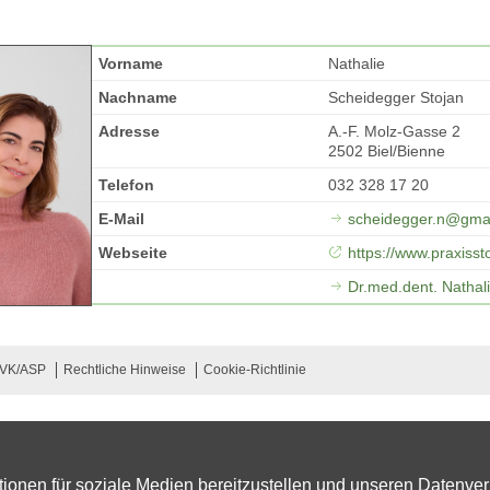
Vorname
Nathalie
Nachname
Scheidegger Stojan
Adresse
A.-F. Molz-Gasse 2
2502 Biel/Bienne
Telefon
032 328 17 20
E-Mail
scheidegger.n@gma
Webseite
https://www.praxisst
Dr.med.dent. Nathal
SVK/ASP
Rechtliche Hinweise
Cookie-Richtlinie
ionen für soziale Medien bereitzustellen und unseren Datenver