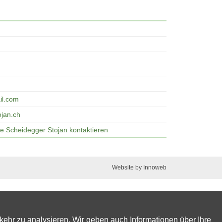
il.com
ojan.ch
ie Scheidegger Stojan kontaktieren
Website by Innoweb
kehr zu analysieren. Wir geben auch Informationen über Ihre