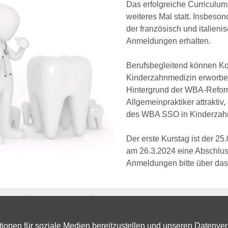
Das erfolgreiche Curriculu
weiteres Mal statt. Insbeso
der französisch und italien
Anmeldungen erhalten.
Berufsbegleitend können Ko
Kinderzahnmedizin erworben
Hintergrund der WBA-Reform 
Allgemeinpraktiker attraktiv
des WBA SSO in Kinderzahnm
Der erste Kurstag ist der 2
am 26.3.2024 eine Abschlus
Anmeldungen bitte über da
SVK/ASP
Rechtliche Hinweise
Cookie-Richtlinie
ionen für soziale Medien bereitzustellen und unseren Datenver