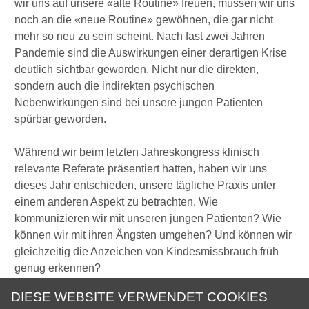
wir uns auf unsere «alte Routine» freuen, müssen wir uns
noch an die «neue Routine» gewöhnen, die gar nicht
mehr so neu zu sein scheint. Nach fast zwei Jahren
Pandemie sind die Auswirkungen einer derartigen Krise
deutlich sichtbar geworden. Nicht nur die direkten,
sondern auch die indirekten psychischen
Nebenwirkungen sind bei unsere jungen Patienten
spürbar geworden.
Während wir beim letzten Jahreskongress klinisch
relevante Referate präsentiert hatten, haben wir uns
dieses Jahr entschieden, unsere tägliche Praxis unter
einem anderen Aspekt zu betrachten. Wie
kommunizieren wir mit unseren jungen Patienten? Wie
können wir mit ihren Ängsten umgehen? Und können wir
gleichzeitig die Anzeichen von Kindesmissbrauch früh
genug erkennen?
DIESE WEBSITE VERWENDET COOKIES
Im Bewusstsein der «alt-neuen Routine» mit all den